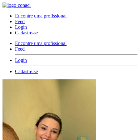
Encontre uma profissional
Feed
Login
Cadastre-se
Encontre uma profissional
Feed
Login
Cadastre-se